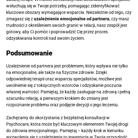
wsłuchują się w Twoje potrzeby, pomagając zidentyfikować
kluczowe obszary wymagające wsparcia. Niezależnie od tego, czy
zmagasz się z
uzależnienie emocjonalne od partnera
, czy masz
trudności z określeniem swoich granic w relacji, nasz zespół jest
gotowy, aby Ci pomóc i poprowadzić Cię przez proces
odzyskiwania kontroli nad swoim życiem.
Podsumowanie
Uzależnienie od partnera jest problemem, który wpływa nie tylko
na emocjonalne, ale także na fizyczne zdrowie. Dzięki
odpowiedniej terapii oraz wsparciu specjalistów, możliwe jest
uwolnienie się z toksycznych wzorców i odzyskanie poczucia
własnej wartości. Pamiętaj, że każdy zasługuje na zdrową i pełną
szacunku relację, a pierwszym krokiem do zmiany jest
rozpoznanie problemu oraz podjęcie decyzji o jego leczeniu.
Zachęcamy do skorzystania z bezpłatnej konsultacji w
Psychocare, która może być kluczowym elementem Twojej drogi
do zdrowia emocjonalnego. Pamiętaj – każdy krok w kierunku
wyzwolenia się z uzależnienia to inwestycja w Twoją przyszłość.