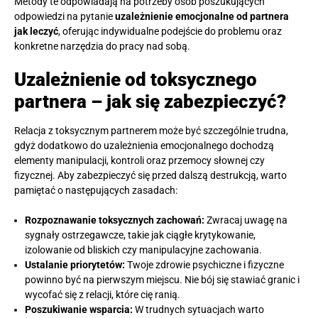
Metody te odpowiadają na potrzeby osób poszukujących
odpowiedzi na pytanie
uzależnienie emocjonalne od partnera
jak leczyć
, oferując indywidualne podejście do problemu oraz
konkretne narzędzia do pracy nad sobą.
Uzależnienie od toksycznego
partnera – jak się zabezpieczyć?
Relacja z toksycznym partnerem może być szczególnie trudna,
gdyż dodatkowo do uzależnienia emocjonalnego dochodzą
elementy manipulacji, kontroli oraz przemocy słownej czy
fizycznej. Aby zabezpieczyć się przed dalszą destrukcją, warto
pamiętać o następujących zasadach:
Rozpoznawanie toksycznych zachowań:
Zwracaj uwagę na
sygnały ostrzegawcze, takie jak ciągłe krytykowanie,
izolowanie od bliskich czy manipulacyjne zachowania.
Ustalanie priorytetów:
Twoje zdrowie psychiczne i fizyczne
powinno być na pierwszym miejscu. Nie bój się stawiać granic i
wycofać się z relacji, które cię ranią.
Poszukiwanie wsparcia:
W trudnych sytuacjach warto