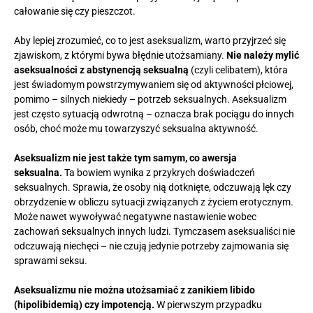
całowanie się czy pieszczot.
Aby lepiej zrozumieć, co to jest aseksualizm, warto przyjrzeć się
zjawiskom, z którymi bywa błędnie utożsamiany.
Nie należy mylić
aseksualności z abstynencją seksualną
(czyli celibatem), która
jest świadomym powstrzymywaniem się od aktywności płciowej,
pomimo – silnych niekiedy – potrzeb seksualnych. Aseksualizm
jest często sytuacją odwrotną – oznacza brak pociągu do innych
osób, choć może mu towarzyszyć seksualna aktywność.
Aseksualizm nie jest także tym samym, co awersja
seksualna.
Ta bowiem wynika z przykrych doświadczeń
seksualnych. Sprawia, że osoby nią dotknięte, odczuwają lęk czy
obrzydzenie w obliczu sytuacji związanych z życiem erotycznym.
Może nawet wywoływać negatywne nastawienie wobec
zachowań seksualnych innych ludzi. Tymczasem aseksualiści nie
odczuwają niechęci – nie czują jedynie potrzeby zajmowania się
sprawami seksu.
Aseksualizmu nie można utożsamiać z zanikiem libido
(hipolibidemią) czy impotencją.
W pierwszym przypadku