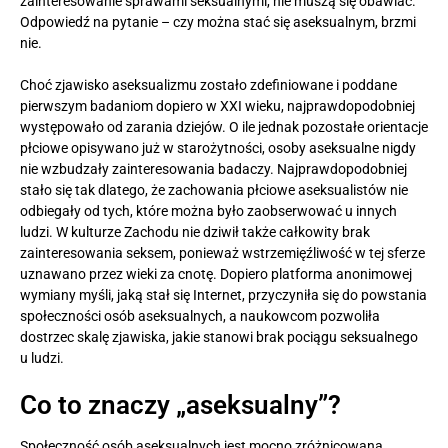
zainteresowanie sprawami seksualnymi, nie muszą się obawiać.
Odpowiedź na pytanie – czy można stać się aseksualnym, brzmi
nie.
Choć zjawisko aseksualizmu zostało zdefiniowane i poddane
pierwszym badaniom dopiero w XXI wieku, najprawdopodobniej
występowało od zarania dziejów. O ile jednak pozostałe orientacje
płciowe opisywano już w starożytności, osoby aseksualne nigdy
nie wzbudzały zainteresowania badaczy. Najprawdopodobniej
stało się tak dlatego, że zachowania płciowe aseksualistów nie
odbiegały od tych, które można było zaobserwować u innych
ludzi. W kulturze Zachodu nie dziwił także całkowity brak
zainteresowania seksem, ponieważ wstrzemięźliwość w tej sferze
uznawano przez wieki za cnotę. Dopiero platforma anonimowej
wymiany myśli, jaką stał się Internet, przyczyniła się do powstania
społeczności osób aseksualnych, a naukowcom pozwoliła
dostrzec skalę zjawiska, jakie stanowi brak pociągu seksualnego
u ludzi.
Co to znaczy „aseksualny”?
Społeczność osób aseksualnych jest mocno zróżnicowana.