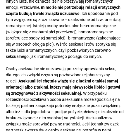
innych ludzi, nie oznacza, że nie przeżywają romantycznych
emocji. Przeciwnie,
mimo że nie potrzebują relacji erotycznych,
często budują trwałe związki uczuciowe
. Ich upodobania pod
tym względem są zróżnicowane – uzależnione od tzw. orientacji
romantycznej. Istnieją osoby aseksualne heteroromantyczne
(wiążące się z osobami płci przeciwnej), homoromantyczne
(preferujące osoby tej samej płci) i biromantyczne (zakochujące
się w osobach obojga płci). Wśród aseksualistów spotyka się
także ludzi aromantycznych, czyli pozbawionych zarówno
seksualnego, jak i romantycznego pociągu do innych.
Osoby aseksualne nie odczuwają potrzeby uprawiania seksu,
dlatego ich związki często są pozbawione tej płaszczyzny
relacji.
Aseksualiści chętnie wiążą się z ludźmi o takiej samej
orientacji albo z takimi, którzy mają niewysokie libido i gotowi
są zrezygnować z aktywności seksualnej.
W przypadku
rozbieżności oczekiwań osoba aseksualna może zgodzić się na
to, że jej partner zaspokaja potrzeby erotyczne poza związkiem,
albo też – dla jego dobra – podjąć pożycie płciowe, niezależnie od
braku związanej z nim osobistej satysfakcji. Aseksualizm w
związku może sprawiać pewne trudności. Jeśli jednak związek
partnerski tworzą dwie osoby aseksualne, potrafią w pełni