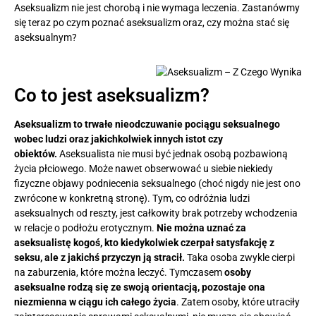
Aseksualizm nie jest chorobą i nie wymaga leczenia. Zastanówmy
się teraz po czym poznać aseksualizm oraz, czy można stać się
aseksualnym?
Co to jest aseksualizm?
Aseksualizm to trwałe nieodczuwanie pociągu seksualnego
wobec ludzi oraz jakichkolwiek innych istot czy
obiektów.
Aseksualista nie musi być jednak osobą pozbawioną
życia płciowego. Może nawet obserwować u siebie niekiedy
fizyczne objawy podniecenia seksualnego (choć nigdy nie jest ono
zwrócone w konkretną stronę). Tym, co odróżnia ludzi
aseksualnych od reszty, jest całkowity brak potrzeby wchodzenia
w relacje o podłożu erotycznym.
Nie można uznać za
aseksualistę kogoś, kto kiedykolwiek czerpał satysfakcję z
seksu, ale z jakichś przyczyn ją stracił.
Taka osoba zwykle cierpi
na zaburzenia, które można leczyć. Tymczasem
osoby
aseksualne rodzą się ze swoją orientacją, pozostaje ona
niezmienna w ciągu ich całego życia
. Zatem osoby, które utraciły