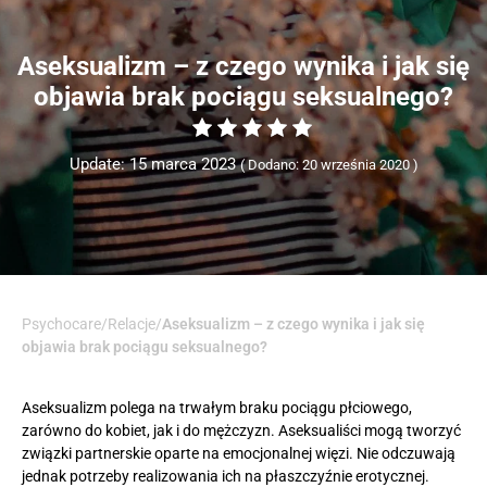
Aseksualizm – z czego wynika i jak się
objawia brak pociągu seksualnego?
Update: 15 marca 2023
Dodano: 20 września 2020
Psychocare
/
Relacje
/
Aseksualizm – z czego wynika i jak się
objawia brak pociągu seksualnego?
Aseksualizm polega na trwałym braku pociągu płciowego,
zarówno do kobiet, jak i do mężczyzn. Aseksualiści mogą tworzyć
związki partnerskie oparte na emocjonalnej więzi. Nie odczuwają
jednak potrzeby realizowania ich na płaszczyźnie erotycznej.