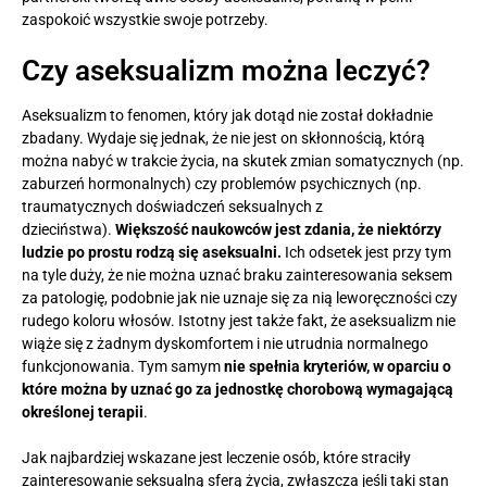
zaspokoić wszystkie swoje potrzeby.
Czy aseksualizm można leczyć?
Aseksualizm to fenomen, który jak dotąd nie został dokładnie
zbadany. Wydaje się jednak, że nie jest on skłonnością, którą
można nabyć w trakcie życia, na skutek zmian somatycznych (np.
zaburzeń hormonalnych) czy problemów psychicznych (np.
traumatycznych doświadczeń seksualnych z
dzieciństwa).
Większość naukowców jest zdania, że niektórzy
ludzie po prostu rodzą się aseksualni.
Ich odsetek jest przy tym
na tyle duży, że nie można uznać braku zainteresowania seksem
za patologię, podobnie jak nie uznaje się za nią leworęczności czy
rudego koloru włosów. Istotny jest także fakt, że aseksualizm nie
wiąże się z żadnym dyskomfortem i nie utrudnia normalnego
funkcjonowania. Tym samym
nie spełnia kryteriów, w oparciu o
które można by uznać go za jednostkę chorobową wymagającą
określonej terapii
.
Jak najbardziej wskazane jest leczenie osób, które straciły
zainteresowanie seksualną sferą życia, zwłaszcza jeśli taki stan