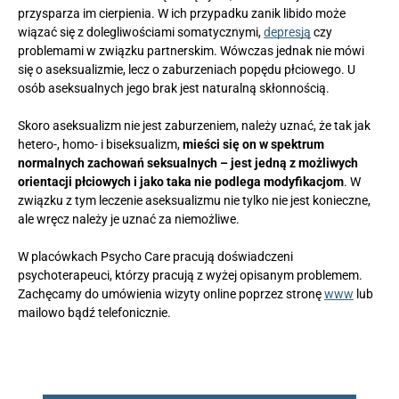
przysparza im cierpienia. W ich przypadku zanik libido może
wiązać się z dolegliwościami somatycznymi,
depresją
czy
problemami w związku partnerskim. Wówczas jednak nie mówi
się o aseksualizmie, lecz o zaburzeniach popędu płciowego. U
osób aseksualnych jego brak jest naturalną skłonnością.
Skoro aseksualizm nie jest zaburzeniem, należy uznać, że tak jak
hetero-, homo- i biseksualizm,
mieści się on w spektrum
normalnych zachowań seksualnych – jest jedną z możliwych
orientacji płciowych i jako taka nie podlega modyfikacjom
. W
związku z tym leczenie aseksualizmu nie tylko nie jest konieczne,
ale wręcz należy je uznać za niemożliwe.
W placówkach Psycho Care pracują doświadczeni
psychoterapeuci, którzy pracują z wyżej opisanym problemem.
Zachęcamy do umówienia wizyty online poprzez stronę
www
lub
mailowo bądź telefonicznie.