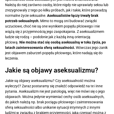
Należą do niej zarówno osoby, które nigdy nie uprawiały seksu lub
zrezygnowały z tego po kilku próbach, jak i takie, które prowadzą
normalne życie seksualne.
Aseksualistów łączy trwały brak
potrzeb seksualnych.
Mimo to mogą oni budować związki
uczuciowe, choć nie są one wynikiem popędu płciowego i nie
wiążą się z przyjemnością jego zaspokajania. Z aseksualizmem
ludzie się rodzą – podobnie jak z każdą inną orientacją
płciową.
Nie można stać się osobą aseksualną w toku życia, po
latach zainteresowania sferą seksualności.
Wówczas jego zanik
jest objawem zaburzeń popędu płciowego, które nadają się do
leczenia.
Jakie są objawy aseksualizmu?
Jakie są objawy aseksualizmu? Czy aseksualność można
wyleczyć? Zaraz postaramy się znaleźć odpowiedź na te i inne
pytania. Aseksualizm nie jest patologią, więc nie mówi się o jego
objawach. Można jedynie wymieniać cechy osób aseksualnych,
do jakich należą np. brak pociągu płciowego i zainteresowania
sferą seksualności albo unikanie sytuacji intymnych z innymi
ludźmi w związku z brakiem przyjemności, jaką czerpać można z