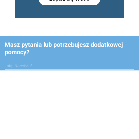
Masz pytania lub potrzebujesz dodatkowej
pomocy?
Ta strona jest chroniona przez reCAPTCHA i Google
Polityka prywatności
i
Warunki korzystania z serwisu
.