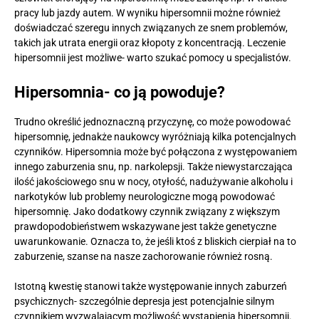
pracy lub jazdy autem. W wyniku hipersomnii możne również
doświadczać szeregu innych związanych ze snem problemów,
takich jak utrata energii oraz kłopoty z koncentracją. Leczenie
hipersomnii jest możliwe- warto szukać pomocy u specjalistów.
Hipersomnia- co ją powoduje?
Trudno określić jednoznaczną przyczynę, co może powodować
hipersomnię, jednakże naukowcy wyróżniają kilka potencjalnych
czynników. Hipersomnia może być połączona z występowaniem
innego zaburzenia snu, np. narkolepsji. Także niewystarczająca
ilość jakościowego snu w nocy, otyłość, nadużywanie alkoholu i
narkotyków lub problemy neurologiczne mogą powodować
hipersomnię. Jako dodatkowy czynnik związany z większym
prawdopodobieństwem wskazywane jest także genetyczne
uwarunkowanie. Oznacza to, że jeśli ktoś z bliskich cierpiał na to
zaburzenie, szanse na nasze zachorowanie również rosną.
Istotną kwestię stanowi także występowanie innych zaburzeń
psychicznych- szczególnie depresja jest potencjalnie silnym
czynnikiem wyzwalającym możliwość wystąpienia hipersomnii.