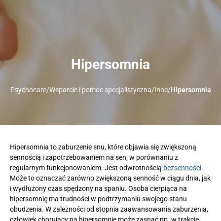
Hipersomnia
Psychocare
/
Wsparcie i pomoc specjalistyczna
/
Inne
/
Hipersomnia
Hipersomnia to zaburzenie snu, które objawia się zwiększoną
sennością i zapotrzebowaniem na sen, w porównaniu z
regularnym funkcjonowaniem. Jest odwrotnością
bezsenności
.
Może to oznaczać zarówno zwiększoną senność w ciągu dnia, jak
i wydłużony czas spędzony na spaniu. Osoba cierpiąca na
hipersomnię ma trudności w podtrzymaniu swojego stanu
obudzenia. W zależności od stopnia zaawansowania zaburzenia,
człowiek chorujący na hipersomnię może zasnąć np. w trakcie