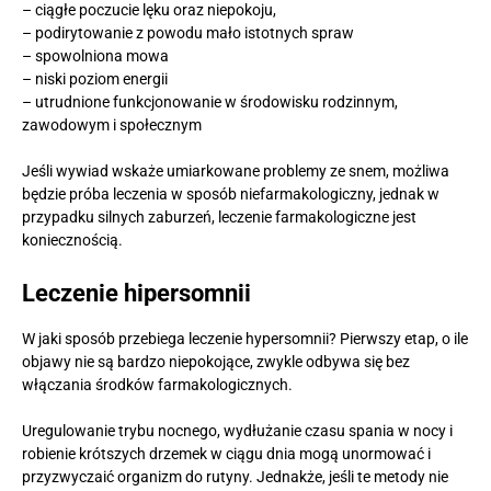
– ciągłe poczucie lęku oraz niepokoju,
– podirytowanie z powodu mało istotnych spraw
– spowolniona mowa
– niski poziom energii
– utrudnione funkcjonowanie w środowisku rodzinnym,
zawodowym i społecznym
Jeśli wywiad wskaże umiarkowane problemy ze snem, możliwa
będzie próba leczenia w sposób niefarmakologiczny, jednak w
przypadku silnych zaburzeń, leczenie farmakologiczne jest
koniecznością.
Leczenie hipersomnii
W jaki sposób przebiega leczenie hypersomnii? Pierwszy etap, o ile
objawy nie są bardzo niepokojące, zwykle odbywa się bez
włączania środków farmakologicznych.
Uregulowanie trybu nocnego, wydłużanie czasu spania w nocy i
robienie krótszych drzemek w ciągu dnia mogą unormować i
przyzwyczaić organizm do rutyny. Jednakże, jeśli te metody nie