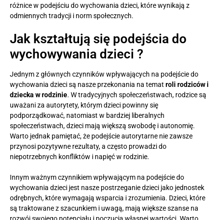
różnice w podejściu do wychowania dzieci, które wynikają z
odmiennych tradycji i norm społecznych.
Jak kształtują się podejścia do
wychowywania dzieci ?
Jednym z głównych czynników wpływających na podejście do
wychowania dzieci są nasze przekonania na temat
roli rodziców i
dziecka w rodzinie
. W tradycyjnych społeczeństwach, rodzice są
uważani za autorytety, którym dzieci powinny się
podporządkować, natomiast w bardziej liberalnych
społeczeństwach, dzieci mają większą swobodę i autonomię.
Warto jednak pamiętać, że podejście autorytarne nie zawsze
przynosi pozytywne rezultaty, a często prowadzi do
niepotrzebnych konfliktów i napięć w rodzinie.
Innym ważnym czynnikiem wpływającym na podejście do
wychowania dzieci jest nasze postrzeganie dzieci jako jednostek
odrębnych, które wymagają wsparcia i zrozumienia. Dzieci, które
są traktowane z szacunkiem i uwagą, mają większe szanse na
rozwój swojego potencjału i poczucia własnej wartości. Warto