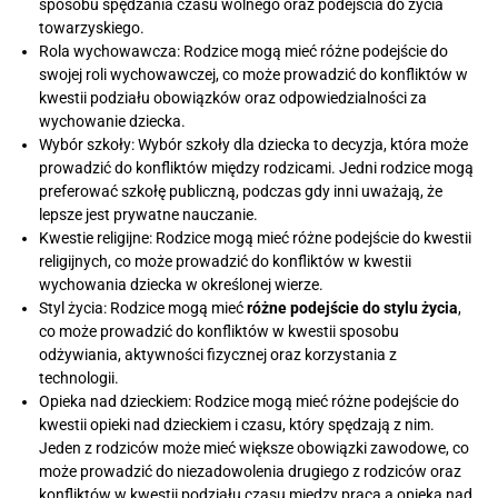
sposobu spędzania czasu wolnego oraz podejścia do życia
towarzyskiego.
Rola wychowawcza: Rodzice mogą mieć różne podejście do
swojej roli wychowawczej, co może prowadzić do konfliktów w
kwestii podziału obowiązków oraz odpowiedzialności za
wychowanie dziecka.
Wybór szkoły: Wybór szkoły dla dziecka to decyzja, która może
prowadzić do konfliktów między rodzicami. Jedni rodzice mogą
preferować szkołę publiczną, podczas gdy inni uważają, że
lepsze jest prywatne nauczanie.
Kwestie religijne: Rodzice mogą mieć różne podejście do kwestii
religijnych, co może prowadzić do konfliktów w kwestii
wychowania dziecka w określonej wierze.
Styl życia: Rodzice mogą mieć
różne podejście do stylu życia
,
co może prowadzić do konfliktów w kwestii sposobu
odżywiania, aktywności fizycznej oraz korzystania z
technologii.
Opieka nad dzieckiem: Rodzice mogą mieć różne podejście do
kwestii opieki nad dzieckiem i czasu, który spędzają z nim.
Jeden z rodziców może mieć większe obowiązki zawodowe, co
może prowadzić do niezadowolenia drugiego z rodziców oraz
konfliktów w kwestii podziału czasu między pracą a opieką nad