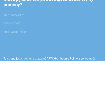
pomocy?
Ta strona jest chroniona przez reCAPTCHA i Google
Polityka prywatności
i
Warunki korzystania z serwisu
.
Warszawa
Infolinia czynna 7 dni w
ul. Kopernika 15 lok.101
tygodniu !