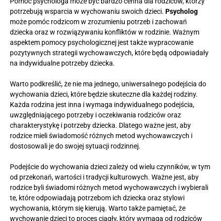
Pomoc psychologa może być bardzo cenna dla rodziców, którzy
potrzebują wsparcia w wychowaniu swoich dzieci.
Psycholog
może pomóc rodzicom w zrozumieniu potrzeb i zachowań
dziecka oraz w rozwiązywaniu konfliktów w rodzinie. Ważnym
aspektem pomocy psychologicznej jest także wypracowanie
pozytywnych strategii wychowawczych, które będą odpowiadały
na indywidualne potrzeby dziecka.
Warto podkreślić, że nie ma jednego, uniwersalnego podejścia do
wychowania dzieci, które będzie skuteczne dla każdej rodziny.
Każda rodzina jest inna i wymaga indywidualnego podejścia,
uwzględniającego potrzeby i oczekiwania rodziców oraz
charakterystykę i potrzeby dziecka. Dlatego ważne jest, aby
rodzice mieli świadomość różnych metod wychowawczych i
dostosowali je do swojej sytuacji rodzinnej.
Podejście do wychowania dzieci zależy od wielu czynników, w tym
od przekonań, wartości i tradycji kulturowych. Ważne jest, aby
rodzice byli świadomi różnych metod wychowawczych i wybierali
te, które odpowiadają potrzebom ich dziecka oraz stylowi
wychowania, którym się kierują. Warto także pamiętać, że
wychowanie dzieci to proces ciągły, który wymaga od rodziców