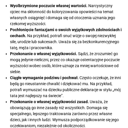
Wyolbrzymione poczucie własnej wartości.
Narcystyczny
ojciec ma skłonność do koloryzowania opowieści na temat
własnych osiągnięć i domaga się od otoczenia uznania jego
rzekomej wyższości.
Pochłonięcie fantazjami o swoich wyjątkowych zdolnościach i
cechach.
Na przykład, potrafi snuć wizje o swojej niezwykłej
sile, urodzie lub sukcesach. Uważa się za bezkonkurencyjnego
tatę, męża i pracownika.
Przekonanie o własnej wyjątkowości.
Sądzi, że zrozumieć go
mogą jedynie nieliczni, przez co okazuje ostentacyjne poczucie
wyższości wobec osób, które uznaje za mniej wartościowe od
siebie.
Ciągłe wymaganie podziwu i pochwał.
Często oczekuje, że inni
będą go nieustannie chwalić i dziękować mu. Na przykład,
potrafi wymuszać na dziecku publiczne deklaracje w stylu „mój
tata jest najlepszy na świecie”.
Przekonanie o własnej wyjątkowości zasad.
Uważa, że
obowiązują go inne zasady niż wszystkich. Domaga się
specjalnego, lepszego traktowania zarówno przez własne
dzieci, jak i innych ludzi. Wymusza podporządkowanie się jego
oczekiwaniom, niezależnie od okoliczności.