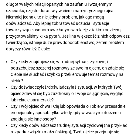
długotrwałych relacji opartych na zaufaniu i wzajemnym
szacunku, często dorastały w cieniu narcystycznego ojca.
Niemniej jednak, to nie jedyny problem, jakiego mogą
doświadczać. Aby lepiej zobrazować uczucia i sytuacje
towarzyszące osobom uwikłanym w relację z takim rodzicem,
przygotowaliśmy kilka pytań. Jeśli na większość z nich odpowiesz
twierdząco, istnieje duże prawdopodobieństwo, że ten problem
dotyczy również Ciebie:
Czy kiedy znajdujesz się w trudnej sytuacji życiowej i
potrzebujesz szczerej rozmowy ze swoim ojcem, on zdaje się
Ciebie nie słuchać i szybko przekierowuje temat rozmowy na
siebie?
Czy doświadczyłeś/doświadczyłaś sytuacji, w których Twój
ojciec zdawał się być zazdrosny o Twoje osiągnięcia, wygląd
lub relacje partnerskie?
Czy Twój ojciec chwali Cię lub opowiada o Tobie w przesadnie
emocjonalny sposób tylko wtedy, gdy w waszym otoczeniu
znajdują się inne osoby?
Czy kiedy doświadczasz trudnej sytuacji życiowej (na przykład
rozpadu związku małżeńskiego), Twój ojciec przejmuje się