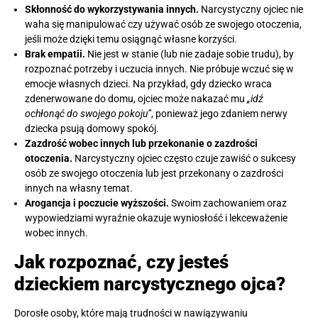
Skłonność do wykorzystywania innych.
Narcystyczny ojciec nie
waha się manipulować czy używać osób ze swojego otoczenia,
jeśli może dzięki temu osiągnąć własne korzyści.
Brak empatii.
Nie jest w stanie (lub nie zadaje sobie trudu), by
rozpoznać potrzeby i uczucia innych. Nie próbuje wczuć się w
emocje własnych dzieci. Na przykład, gdy dziecko wraca
zdenerwowane do domu, ojciec może nakazać mu
„idź
ochłonąć do swojego pokoju”
, ponieważ jego zdaniem nerwy
dziecka psują domowy spokój.
Zazdrość wobec innych lub przekonanie o zazdrości
otoczenia.
Narcystyczny ojciec często czuje zawiść o sukcesy
osób ze swojego otoczenia lub jest przekonany o zazdrości
innych na własny temat.
Arogancja i poczucie wyższości.
Swoim zachowaniem oraz
wypowiedziami wyraźnie okazuje wyniosłość i lekceważenie
wobec innych.
Jak rozpoznać, czy jesteś
dzieckiem narcystycznego ojca?
Dorosłe osoby, które mają trudności w nawiązywaniu