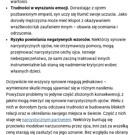
wartości.
Trudności w wyrażaniu emocji.
Dorastając z ojcem
pozbawionym empatii, syn uczy się tłumić swoje uczucia. Jako
dorosły mężczyzna może mieć kłopot z okazywaniem
wrażliwości lub zaufaniem innym – obawia się oceniania i
odrzucenia.
Ryzyko powielania negatywnych wzorców.
Niektórzy synowie
narcystycznych ojców, nie otrzymawszy pomocy, mogą
przejmować narcystyczne cechy ojca. Istnieje
niebezpieczeństwo, że sami zaczną traktować innych
instrumentalnie lub staną się nadmiernie krytyczni wobec
własnych dzieci.
Oczywiście nie wszyscy synowie reagują jednakowo –
wymienione skutki mogą ujawniać się w różnym nasileniu.
Powyższe problemy to jedynie część złożonych konsekwencji, z
jakimi mogą mierzyć się synowie narcystycznych ojców. Wielu z
nich w dorosłym życiu odczuwa trudności w budowaniu bliskich
relacji oraz w określaniu swojego miejsca w świecie. Część z nich
staje się
narcystycznym partnerem
. Niektórzy buntują się
przeciwko modelowi narzuconemu przez ojca, inni zaś za wszelką
cenę starają się zasłużyć na jego uznanie. Bez względu na obrany