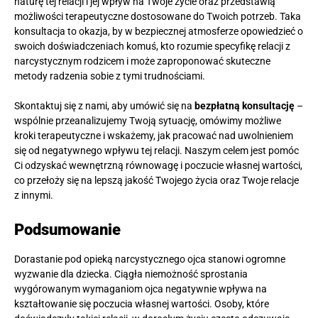
naturę tej relacji i jej wpływ na Twoje życie oraz przedstawią
możliwości terapeutyczne dostosowane do Twoich potrzeb. Taka
konsultacja to okazja, by w bezpiecznej atmosferze opowiedzieć o
swoich doświadczeniach komuś, kto rozumie specyfikę relacji z
narcystycznym rodzicem i może zaproponować skuteczne
metody radzenia sobie z tymi trudnościami.
Skontaktuj się z nami, aby umówić się na
bezpłatną konsultację
–
wspólnie przeanalizujemy Twoją sytuację, omówimy możliwe
kroki terapeutyczne i wskażemy, jak pracować nad uwolnieniem
się od negatywnego wpływu tej relacji. Naszym celem jest pomóc
Ci odzyskać wewnętrzną równowagę i poczucie własnej wartości,
co przełoży się na lepszą jakość Twojego życia oraz Twoje relacje
z innymi.
Podsumowanie
Dorastanie pod opieką narcystycznego ojca stanowi ogromne
wyzwanie dla dziecka. Ciągła niemożność sprostania
wygórowanym wymaganiom ojca negatywnie wpływa na
kształtowanie się poczucia własnej wartości. Osoby, które