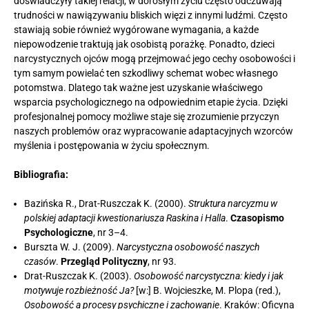
doświadczyły takiej relacji, w dorosłym życiu często odczuwają
trudności w nawiązywaniu bliskich więzi z innymi ludźmi. Często
stawiają sobie również wygórowane wymagania, a każde
niepowodzenie traktują jak osobistą porażkę. Ponadto, dzieci
narcystycznych ojców mogą przejmować jego cechy osobowości i
tym samym powielać ten szkodliwy schemat wobec własnego
potomstwa. Dlatego tak ważne jest uzyskanie właściwego
wsparcia psychologicznego na odpowiednim etapie życia. Dzięki
profesjonalnej pomocy możliwe staje się zrozumienie przyczyn
naszych problemów oraz wypracowanie adaptacyjnych wzorców
myślenia i postępowania w życiu społecznym.
Bibliografia:
Bazińska R., Drat-Ruszczak K. (2000).
Struktura narcyzmu w
polskiej adaptacji kwestionariusza Raskina i Halla
.
Czasopismo
Psychologiczne
, nr 3–4.
Burszta W. J. (2009).
Narcystyczna osobowość naszych
czasów
.
Przegląd Polityczny
, nr 93.
Drat-Ruszczak K. (2003).
Osobowość narcystyczna: kiedy i jak
motywuje rozbieżność Ja?
[w:] B. Wojcieszke, M. Plopa (red.),
Osobowość a procesy psychiczne i zachowanie
. Kraków: Oficyna