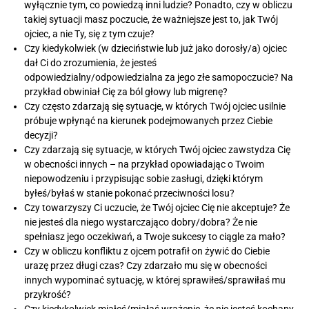
wyłącznie tym, co powiedzą inni ludzie? Ponadto, czy w obliczu
takiej sytuacji masz poczucie, że ważniejsze jest to, jak Twój
ojciec, a nie Ty, się z tym czuje?
Czy kiedykolwiek (w dzieciństwie lub już jako dorosły/a) ojciec
dał Ci do zrozumienia, że jesteś
odpowiedzialny/odpowiedzialna za jego złe samopoczucie? Na
przykład obwiniał Cię za ból głowy lub migrenę?
Czy często zdarzają się sytuacje, w których Twój ojciec usilnie
próbuje wpłynąć na kierunek podejmowanych przez Ciebie
decyzji?
Czy zdarzają się sytuacje, w których Twój ojciec zawstydza Cię
w obecności innych – na przykład opowiadając o Twoim
niepowodzeniu i przypisując sobie zasługi, dzięki którym
byłeś/byłaś w stanie pokonać przeciwności losu?
Czy towarzyszy Ci uczucie, że Twój ojciec Cię nie akceptuje? Że
nie jesteś dla niego wystarczająco dobry/dobra? Że nie
spełniasz jego oczekiwań, a Twoje sukcesy to ciągle za mało?
Czy w obliczu konfliktu z ojcem potrafił on żywić do Ciebie
urazę przez długi czas? Czy zdarzało mu się w obecności
innych wypominać sytuację, w której sprawiłeś/sprawiłaś mu
przykrość?