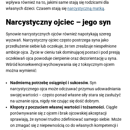
wpływa również na to, jakimi same stają się rodzicami dla
własnych dzieci. Czasem stają się
narcystyczną matką
.
Narcystyczny ojciec – jego syn
Synowie narcystycznych ojców również napotykają szereg
wyzwań. Narcystyczny ojciec często postrzega syna jako
przedłużenie siebie lub oczekuje, że ten zrealizuje niespełnione
ambicje ojca. Życie w cieniu tak dominującej postaci i pod presją
oczekiwań ojca powoduje cierpienie oraz dezorientację u syna.
Wśród konsekwencji wychowywania się z toksycznym ojcem
można wymienić:
Nadmierną potrzebę osiągnięć i sukcesów.
Syn
narcystycznego ojca może odczuwać przymus udowadniania
swojej wartości – często ponad własne siły stara się zasłużyć
na uznanie ojca, nigdy nie czując się dość dobrym.
Kłopoty z poczuciem własnej wartości i tożsamości.
Ciągłe
porównywanie się z ojcem i brak ojcowskiej akceptacji
sprawiają, że synowi trudno zdefiniować samego siebie. Może
on zmagać się z niepewnością co do własnych kompetencji i