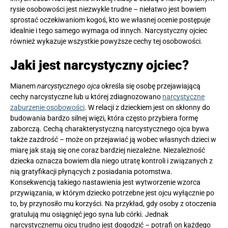
rysie osobowości jest niezwykle trudne – niełatwo jest bowiem
sprostać oczekiwaniom kogoś, kto we własnej ocenie postępuje
idealnie i tego samego wymaga od innych. Narcystyczny ojciec
również wykazuje wszystkie powyższe cechy tej osobowości.
Jaki jest narcystyczny ojciec?
Mianem
narcystycznego ojca
określa się osobę przejawiającą
cechy narcystyczne lub u której zdiagnozowano
narcystyczne
zaburzenie osobowości
. W relacji z dzieckiem jest on skłonny do
budowania bardzo silnej więzi, która często przybiera formę
zaborczą. Cechą charakterystyczną narcystycznego ojca bywa
także zazdrość – może on przejawiać ją wobec własnych dzieci w
miarę jak stają się one coraz bardziej niezależne. Niezależność
dziecka oznacza bowiem dla niego utratę kontroli i związanych z
nią gratyfikacji płynących z posiadania potomstwa.
Konsekwencją takiego nastawienia jest wytworzenie wzorca
przywiązania, w którym dziecko potrzebne jest ojcu wyłącznie po
to, by przynosiło mu korzyści. Na przykład, gdy osoby z otoczenia
gratulują mu osiągnięć jego syna lub córki. Jednak
narcystycznemu ojcu trudno jest dogodzić – potrafi on każdego