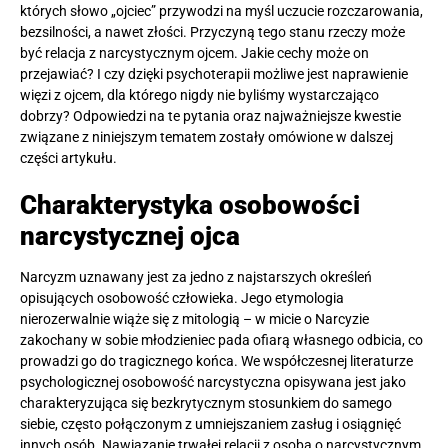
których słowo „ojciec” przywodzi na myśl uczucie rozczarowania,
bezsilności, a nawet złości. Przyczyną tego stanu rzeczy może
być relacja z narcystycznym ojcem. Jakie cechy może on
przejawiać? I czy dzięki psychoterapii możliwe jest naprawienie
więzi z ojcem, dla którego nigdy nie byliśmy wystarczająco
dobrzy? Odpowiedzi na te pytania oraz najważniejsze kwestie
związane z niniejszym tematem zostały omówione w dalszej
części artykułu.
Charakterystyka osobowości
narcystycznej ojca
Narcyzm uznawany jest za jedno z najstarszych określeń
opisujących osobowość człowieka. Jego etymologia
nierozerwalnie wiąże się z mitologią – w micie o Narcyzie
zakochany w sobie młodzieniec pada ofiarą własnego odbicia, co
prowadzi go do tragicznego końca. We współczesnej literaturze
psychologicznej osobowość narcystyczna opisywana jest jako
charakteryzująca się bezkrytycznym stosunkiem do samego
siebie, często połączonym z umniejszaniem zasług i osiągnięć
innych osób. Nawiązanie trwałej relacji z osobą o narcystycznym