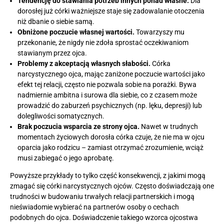
Tendencję do stawiania potrzeb innych ponad własne.
Dla
dorosłej już córki ważniejsze staje się zadowalanie otoczenia
niż dbanie o siebie samą.
Obniżone poczucie własnej wartości.
Towarzyszy mu
przekonanie, że nigdy nie zdoła sprostać oczekiwaniom
stawianym przez ojca.
Problemy z akceptacją własnych słabości.
Córka
narcystycznego ojca, mając zaniżone poczucie wartości jako
efekt tej relacji, często nie pozwala sobie na porażki. Bywa
nadmiernie ambitna i surowa dla siebie, co z czasem może
prowadzić do zaburzeń psychicznych (np. lęku, depresji) lub
dolegliwości somatycznych.
Brak poczucia wsparcia ze strony ojca.
Nawet w trudnych
momentach życiowych dorosła córka czuje, że nie ma w ojcu
oparcia jako rodzicu – zamiast otrzymać zrozumienie, wciąż
musi zabiegać o jego aprobatę.
Powyższe przykłady to tylko część konsekwencji, z jakimi mogą
zmagać się córki narcystycznych ojców. Często doświadczają one
trudności w budowaniu trwałych relacji partnerskich i mogą
nieświadomie wybierać na partnerów osoby o cechach
podobnych do ojca. Doświadczenie takiego wzorca ojcostwa