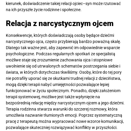
kierunek, doświadczenie takiej relacji ojciec–syn może rzutować
na ich przyszłe życie rodzinne i społeczne.
Relacja z narcystycznym ojcem
Konsekwencje, których doświadczają osoby będące dziećmi
narcystycznego ojca, często przybierają bardzo poważną skalę.
Dlatego tak ważne jest, aby zapewnić im odpowiednie wsparcie
psychologiczne. Podczas regularnych spotkań ze specjalistą
możliwe staje się zrozumienie zachowania ojca i stopniowe
uwolnienie się od utrwalonych schematów postrzegania siebie i
świata, w których dotychczas tkwiliśmy. Osoby, które do tej pory
nie potrafiły uporać się ze skutkami trudnej relacji z dzieciństwa,
mogą dzięki terapii nabyć umiejętności pozwalające lepiej
funkcjonować w życiu społecznym. Ponadto, dzięki założeniom
terapii systemowej, możliwe jest także wpłynięcie na
bezpośrednią relację między narcystycznym ojcem a jego dziećmi.
Terapia rodzinna stwarza warunki do szczerej rozmowy, która
umożliwia nazwanie tłumionych emocji. Poprzez systematyczną
pracę z terapeutą można wypracować nowe wzorce komunikacji,
pozwalające skuteczniej rozwiązywać konflikty w przyszłości.