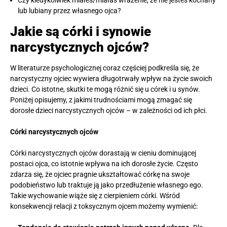
Czy kiedykolwiek miałeś/miałaś wrażenie, że nie jesteś kochany
lub lubiany przez własnego ojca?
Jakie są córki i synowie
narcystycznych ojców?
W literaturze psychologicznej coraz częściej podkreśla się, że
narcystyczny ojciec wywiera długotrwały wpływ na życie swoich
dzieci. Co istotne, skutki te mogą różnić się u córek i u synów.
Poniżej opisujemy, z jakimi trudnościami mogą zmagać się
dorosłe dzieci narcystycznych ojców – w zależności od ich płci.
Córki narcystycznych ojców
Córki narcystycznych ojców dorastają w cieniu dominującej
postaci ojca, co istotnie wpływa na ich dorosłe życie. Często
zdarza się, że ojciec pragnie ukształtować córkę na swoje
podobieństwo lub traktuje ją jako przedłużenie własnego ego.
Takie wychowanie wiąże się z cierpieniem córki. Wśród
konsekwencji relacji z toksycznym ojcem możemy wymienić: