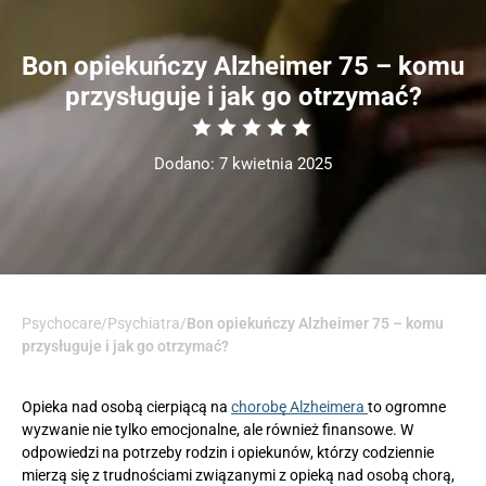
Bon opiekuńczy Alzheimer 75 – komu
przysługuje i jak go otrzymać?
Dodano: 7 kwietnia 2025
Psychocare
/
Psychiatra
/
Bon opiekuńczy Alzheimer 75 – komu
przysługuje i jak go otrzymać?
Opieka nad osobą cierpiącą na
chorobę Alzheimera
to ogromne
wyzwanie nie tylko emocjonalne, ale również finansowe. W
odpowiedzi na potrzeby rodzin i opiekunów, którzy codziennie
mierzą się z trudnościami związanymi z opieką nad osobą chorą,