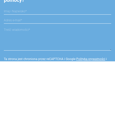
pomocy?
Ta strona jest chroniona przez reCAPTCHA i Google
Polityka prywatności
i
Warunki korzystania z serwisu
.
Warszawa
Infolinia czynna 7 dni w
ul. Kopernika 15 lok.101
tygodniu !
ul. Mokotowska 56 lok.5