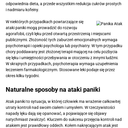
odpowiednia dieta, a przede wszystkim redukcja cukrów prostych
i nadmiaru kofeiny.
W niektórych przypadkach powtarzające się
ataki paniki mogą prowadzić do rozwoju
agorafobii, czyli lęku przed otwartą przestrzenią i miejscami
publicznymi. Złożoność tych zaburzeń emocjonalnych wymaga
psychoterapii i opieki psychologa lub psychiatry. W tym przypadku
chory poddawany jest złożonej terapii mającej na celu pozbycia
się lęku i umiejętności przebywania w otoczeniu z innymi ludźmi.
W skrajnych przypadkach, psychoterapia wymaga uzupełnienia
leczeniem farmakologicznym. Stosowane leki podaje się przez
okres kilku tygodni.
Naturalne sposoby na ataki paniki
Atak paniki to sytuacja, w której człowiek ma wrażenie całkowitej
utraty kontroli nad swoim ciałem i umysłem. W rzeczywistości
napady lęku dają się opanować, a pojawiające się objawy
natychmiast zwalczyć. Kluczem do sukcesu przejęcia kontroli nad
atakiem jest prawidłowy oddech. Kołem nakręcającym atak jest