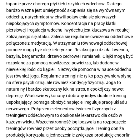
łapanie przez chorego płytkich i szybkich wdechów. Dlatego
bardzo ważna jest umiejętność skupienia się na wyrównanym
oddechu, natychmiast w chwili pojawienia się pierwszych
niepokojących symptomów. Koncentracja na pracy klatki
piersiowej i regulacja wdechu i wydechu jest kluczowa w redukcji
zbliżającego się ataku. Zaleca się regularne ćwiczenia oddechowe
połączone z medytacją. W utrzymaniu równowagi oddechowej
pomoce mogą być olejki eteryczne. Relaksująco działa lawenda,
bazylia, bergamotka, drzewo cedrowe i rumianek. Olejki mogą być
rozpylane za pomocą nawilżacza powietrza, lub dodane w
niewielkiej ilości do kąpieli. Niezwykle pomocna w nauce oddechu
jest również joga. Regularne treningi nie tylko pozytywnie wpłyną
na sferę psychiczną, ale również kondycję fizyczną. Joga to
naturalny i bardzo skuteczny lek na stres, niepokój czy nawet
depresję. Właściwie wykonany i dobrany indywidualnie trening
uspokajający, pomaga obniżyć napięcie i reguluje pracę układu
nerwowego. Połączenie elementów ćwiczeń fizycznych z
treningiem oddechowym to doskonałe lekarstwo dla osób w
każdym wieku. Wszechstronność jogi pozwala na rozpoczęcie
treningów również przez osoby początkujące. Trening obniża
produkcję kortyzolu, a jednocześnie zwiększa produkcję endorfin