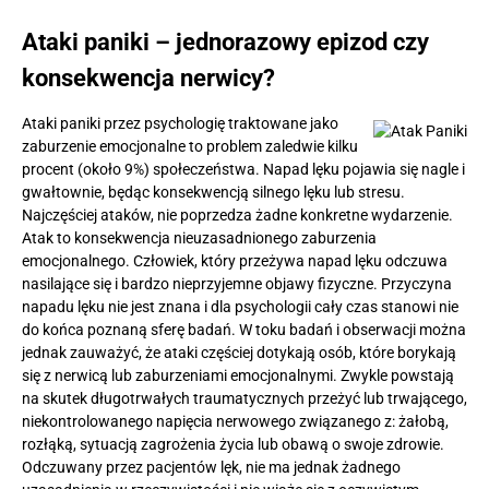
Ataki paniki – jednorazowy epizod czy
konsekwencja nerwicy?
Ataki paniki przez psychologię traktowane jako
zaburzenie emocjonalne to problem zaledwie kilku
procent (około 9%) społeczeństwa. Napad lęku pojawia się nagle i
gwałtownie, będąc konsekwencją silnego lęku lub stresu.
Najczęściej ataków, nie poprzedza żadne konkretne wydarzenie.
Atak to konsekwencja nieuzasadnionego zaburzenia
emocjonalnego. Człowiek, który przeżywa napad lęku odczuwa
nasilające się i bardzo nieprzyjemne objawy fizyczne. Przyczyna
napadu lęku nie jest znana i dla psychologii cały czas stanowi nie
do końca poznaną sferę badań. W toku badań i obserwacji można
jednak zauważyć, że ataki częściej dotykają osób, które borykają
się z nerwicą lub zaburzeniami emocjonalnymi. Zwykle powstają
na skutek długotrwałych traumatycznych przeżyć lub trwającego,
niekontrolowanego napięcia nerwowego związanego z: żałobą,
rozłąką, sytuacją zagrożenia życia lub obawą o swoje zdrowie.
Odczuwany przez pacjentów lęk, nie ma jednak żadnego