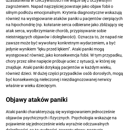
uzasadnienia w rzeczywistości i nie wiąże się z oczywistym
zagrożeniem. Napad najczęściej powstaje jako objaw fobii o
silnym podłożu emocjonalnym. Kryteria diagnostyczne wskazują
również na występowanie ataków paniki u pacjentów cierpiących
na hipochondrię (np. kołatanie serca odbierane jako zbliżający się
atak serca, wyolbrzymianie chorób, przypisywanie sobie
nieistniejących objawów i dolegliwości). Oznacza to, że napad nie
zawsze może być wywołany konkretnym wydarzeniem, a być
jedynie wynikiem “lęku przed lękiem”. Ataki paniki mogą
występować również, jako konsekwencja fobii. W tym przypadku,
chory przez silne napięcie próbuje uciec z sytuacji, w której się
znajduje. Ataki paniki dotykają pacjentów w każdym wieku,
również dzieci. W dużej części przypadków osób dorosłych, mogą
być konsekwencją nieleczonej i niezdiagnozowanej nerwicy
właśnie w wieku dziecięcym.
Objawy ataków paniki
Ataki paniki charakteryzują się występowaniem jednocześnie
objawów psychicznych i fizycznych. Psychologia wskazuje na
pojawienie się jednocześnie wielu wyraźnie odczuwalnych