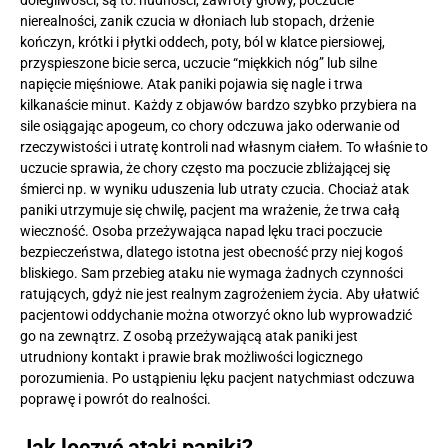
dolegliwości, są to: nudności, zawroty głowy, poczucie
nierealności, zanik czucia w dłoniach lub stopach, drżenie
kończyn, krótki i płytki oddech, poty, ból w klatce piersiowej,
przyspieszone bicie serca, uczucie “miękkich nóg” lub silne
napięcie mięśniowe. Atak paniki pojawia się nagle i trwa
kilkanaście minut. Każdy z objawów bardzo szybko przybiera na
sile osiągając apogeum, co chory odczuwa jako oderwanie od
rzeczywistości i utratę kontroli nad własnym ciałem. To właśnie to
uczucie sprawia, że chory często ma poczucie zbliżającej się
śmierci np. w wyniku uduszenia lub utraty czucia. Chociaż atak
paniki utrzymuje się chwilę, pacjent ma wrażenie, że trwa całą
wieczność. Osoba przeżywająca napad lęku traci poczucie
bezpieczeństwa, dlatego istotna jest obecność przy niej kogoś
bliskiego. Sam przebieg ataku nie wymaga żadnych czynności
ratujących, gdyż nie jest realnym zagrożeniem życia. Aby ułatwić
pacjentowi oddychanie można otworzyć okno lub wyprowadzić
go na zewnątrz. Z osobą przeżywającą atak paniki jest
utrudniony kontakt i prawie brak możliwości logicznego
porozumienia. Po ustąpieniu lęku pacjent natychmiast odczuwa
poprawę i powrót do realności.
Jak leczyć ataki paniki?