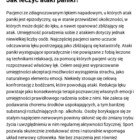
Pacjenci ze zdiagnozowanym lękiem napadowym, u których atak
paniki jest epizodyczny, są w stanie przewidzieć okoliczności, w
których może dojść do lęku, a nawet opanować zbliżający się
atak. Umiejętność poradzenia sobie z atakiem dotyczy jednak
niewielkiej liczby osób. Najczęściej pacjenci samo uczucie
odczuwania lęku postrzegają jako zbliżającą się katastrofę. Ataki
paniki występujące sporadycznie i nie powiązane z fobią leczone
są technikami relaksacji, za pomocą których pacjent uczy się
rozpoznawać właściwy lęk. Celem sesji jest wypracowanie
umiejętności akceptacji możliwości wystąpienia strachu, jako
naturalnego elementu emocji. Niekiedy stosuje się celową
konfrontację z bodźcami, które powodują ataki. Redukcja lęku
powstaje jako konsekwencja terapii poznawczej własnych emocji i
umiejętności prawidłowego radzenia sobie z nimi. Nie zaleca się
podawania choremu środków uspokajających, a tym bardziej
substancji rozluźniających np. alkoholu. Osoby borykające się ze
stałym napięciem nerwowym powinny skłonić się do zmiany trybu
życia i uwzględnieniu w nim regularnej aktywności fizycznej. Sport
pozwala skutecznie zredukować stres i naturalnie wspomaga
układ nerwowy człowieka. Nie bez znaczenia jest również