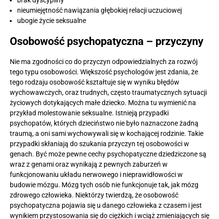
brak dyscypliny
nieumiejętność nawiązania głębokiej relacji uczuciowej
ubogie życie seksualne
Osobowość psychopatyczna – przyczyny
Nie ma zgodności co do przyczyn odpowiedzialnych za rozwój
tego typu osobowości. Większość psychologów jest zdania, że
tego rodzaju osobowość kształtuje się w wyniku błędów
wychowawczych, oraz trudnych, często traumatycznych sytuacji
życiowych dotykających małe dziecko. Można tu wymienić na
przykład molestowanie seksualne. Istnieją przypadki
psychopatów, których dzieciństwo nie było naznaczone żadną
traumą, a oni sami wychowywali się w kochającej rodzinie. Takie
przypadki skłaniają do szukania przyczyn tej osobowości w
genach. Być może pewne cechy psychopatyczne dziedziczone są
wraz z genami oraz wynikają z pewnych zaburzeń w
funkcjonowaniu układu nerwowego i nieprawidłowości w
budowie mózgu. Mózg tych osób nie funkcjonuje tak, jak mózg
zdrowego człowieka. Niektórzy twierdzą, że osobowość
psychopatyczna pojawia się u danego człowieka z czasem i jest
wynikiem przystosowania się do ciężkich i wciąż zmieniających się