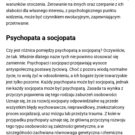
warunków otoczenia. Żerowanie na innych oraz czerpanie z ich
słabości dla własnego interesu, z psychologicznego punktu
widzenia, może być czynnikiem ewolucyjnym, zapewniającym
przetrwanie.
Psychopata a socjopata
Czy jest różnica pomiędzy psychopatą a socjopatą? Oczywiście,
że tak. Właśnie dlatego nazw tych nie powinno stosować się
zamiennie. Psychopaci i socjopaci przejawiają wysoce
antyspołeczną postawę życiową. Choć z pozoru wiodą normalne
życie, to wolą żyć w odosobnieniu, a ich bogate życie towarzyskie
jest tylko pozorne. Każdy psychopata może być socjopatą, jednak
nie każdy socjopata może być psychopatą. Zasada ta wynika z
przyczyn pojawienia się tego rodzaju zaburzeń osobowości.
Uznaje się, że za rozwój socjopaty odpowiedzialne są przede
wszystkim błędy wychowawcze, nieprawidłowy, zniekształcony
proces socjalizacji, uraz mózgu lub przeżyta trauma. Z kolei w
przypadku psychopaty uznaje się, że główną przyczyną rozwoju
tego typu osobowości są zależności genetyczne, a w
szczególności zachwiana równowaga genetyczna i chemiczna