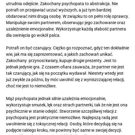
utrudnia odejście. Zakochany psychopata to abstrakcja. Nie
potrafi on przejawiać uczuć wyższych, a już tym bardziej
obdarować nimi drugą osobę. W związku to on pełni rolę oprawcy.
Manipuluje swoim partnerem, obserwując jego zachowanie oraz
uzależnienie emocjonalne. Wykorzystuje każdą słabość partnera
dla owinięcia go wokół palca.
Potrafi on być czarujący. Ciężko go rozpoznać, gdyż ten dokładnie
wie, jak ma się zaprezentować, a jakich zachowań unikać.
Zakochany przynosi kwiaty, kupuje drogie prezenty. Jest to
jednak jedynie gra. Z czasem ofiara zauważa, że partner nie jest
tak czarujący, jak się na początku wydawał. Niestety wtedy jest
już zwykle za późno, by móc uwolnić się z wyniszczającej relacji,
choć nie jest to niemożliwe.
Mąż psychopata jednak silnie uzależnia emocjonalnie,
wykorzystuje smutek, lęk oraz strach partnerki, tak że nie jest ona
psychicznie w stanie odejść. Stworzenie szczęśliwej relacji z
psychopatą jest praktycznie niemożliwe. Najlepszą radą jest
uwolnienie się z toksycznej relacji. Osoby, które decydują się na
podjęcie takiego kroku, nie powinny być same w swojej decyzji.