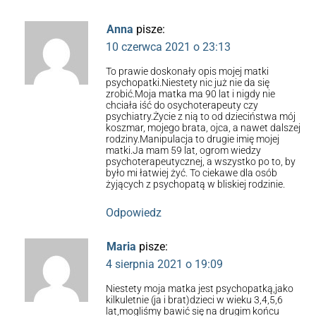
Anna
pisze:
10 czerwca 2021 o 23:13
To prawie doskonały opis mojej matki
psychopatki.Niestety nic już nie da się
zrobić.Moja matka ma 90 lat i nigdy nie
chciała iść do osychoterapeuty czy
psychiatry.Życie z nią to od dzieciństwa mój
koszmar, mojego brata, ojca, a nawet dalszej
rodziny.Manipulacja to drugie imię mojej
matki.Ja mam 59 lat, ogrom wiedzy
psychoterapeutycznej, a wszystko po to, by
było mi łatwiej żyć. To ciekawe dla osób
żyjących z psychopatą w bliskiej rodzinie.
Odpowiedz
Maria
pisze:
4 sierpnia 2021 o 19:09
Niestety moja matka jest psychopatką,jako
kilkuletnie (ja i brat)dzieci w wieku 3,4,5,6
lat,mogliśmy bawić się na drugim końcu