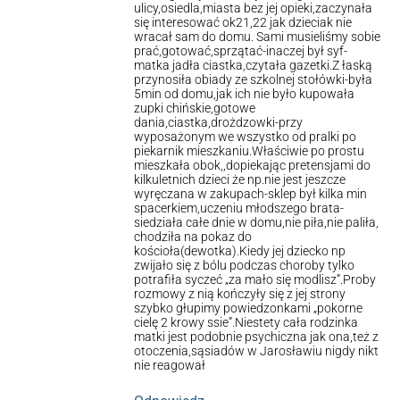
ulicy,osiedla,miasta bez jej opieki,zaczynała
się interesować ok21,22 jak dzieciak nie
wracał sam do domu. Sami musieliśmy sobie
prać,gotować,sprzątać-inaczej był syf-
matka jadła ciastka,czytała gazetki.Z łaską
przynosiła obiady ze szkolnej stołówki-była
5min od domu,jak ich nie było kupowała
zupki chińskie,gotowe
dania,ciastka,drożdzowki-przy
wyposażonym we wszystko od pralki po
piekarnik mieszkaniu.Właściwie po prostu
mieszkała obok,,dopiekając pretensjami do
kilkuletnich dzieci że np.nie jest jeszcze
wyręczana w zakupach-sklep był kilka min
spacerkiem,uczeniu młodszego brata-
siedziała całe dnie w domu,nie piła,nie paliła,
chodziła na pokaz do
kościoła(dewotka).Kiedy jej dziecko np
zwijało się z bólu podczas choroby tylko
potrafiła syczeć „za mało się modlisz”.Proby
rozmowy z nią kończyły się z jej strony
szybko głupimy powiedzonkami „pokorne
cielę 2 krowy ssie”.Niestety cała rodzinka
matki jest podobnie psychiczna jak ona,też z
otoczenia,sąsiadów w Jarosławiu nigdy nikt
nie reagował